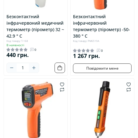
Безконтактний
Безконтактний
інфрачервоний медичний
інфрачервоний
термометр (пірометр) 32 ~
термометр (пірометр) -50-
42.9 ° C
380 ° C
Код товару: T-168
Код товару: PM6519A
В наявності
0
0
440 грн.
1 267 грн.
Повідомити мене