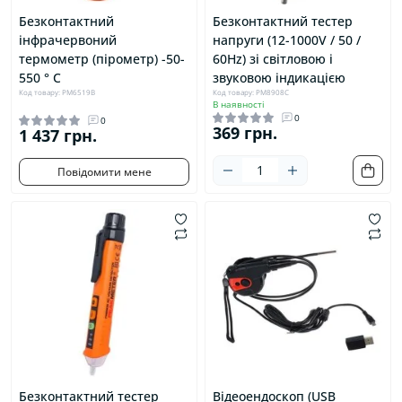
Безконтактний
Безконтактний тестер
інфрачервоний
напруги (12-1000V / 50 /
термометр (пірометр) -50-
60Hz) зі світловою і
550 ° C
звуковою індикацією
Код товару: PM6519B
Код товару: PM8908C
В наявності
0
0
369 грн.
1 437 грн.
Повідомити мене
Безконтактний тестер
Відеоендоскоп (USB