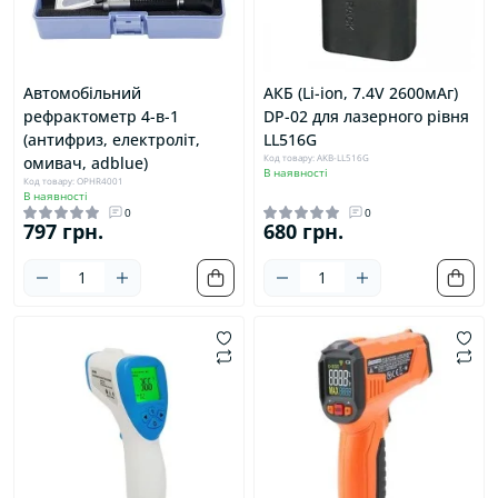
Автомобільний
АКБ (Li-ion, 7.4V 2600мАг)
рефрактометр 4-в-1
DP-02 для лазерного рівня
(антифриз, електроліт,
LL516G
Код товару: AKB-LL516G
омивач, adblue)
В наявності
Код товару: OPHR4001
В наявності
0
0
797 грн.
680 грн.