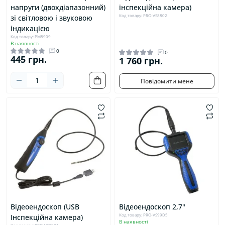
напруги (двохдіапазонний)
інспекційна камера)
Код товару: PRO-VS8802
зі світловою і звуковою
індикацією
Код товару: PM8909
В наявності
0
0
445 грн.
1 760 грн.
Повідомити мене
Відеоендоскоп (USB
Відеоендоскоп 2,7"
Код товару: PRO-VS99D5
Інспекційна камера)
В наявності