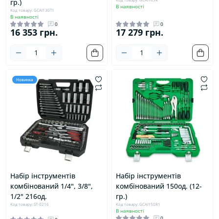
гр.)
В наявності
Код товару: GCAI130T1
В наявності
0
0
16 353 грн.
17 279 грн.
Новинка
Набір інструментів
Набір інструментів
комбінований 1/4", 3/8",
комбінований 150од. (12-
1/2" 216од.
гр.)
Код товару: ST-0216
Код товару: GCAI150R1
В наявності
0