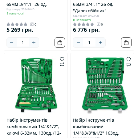
65мм 3/4'',1'' 26 од.
65мм 3/4'',1'' 26 од.
Код товару: ST-3426HD
"Далекобійник"
В наявності
Код товару: SJND3426
В наявності
0
0
5 269 грн.
6 776 грн.
Набір інструментів
Набір інструментів
комбінований 1/4"&1/2",
комбінований
ключі 6-32мм, 130од. (12-
1/4"&3/8"&1/2" 163од.
Код товару: GCAI163R