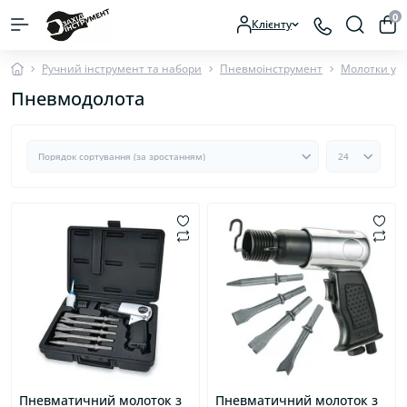
0
Клієнту
Ручний інструмент та набори
Пневмоінструмент
Молотки уд
Пневмодолота
Пневматичний молоток з
Пневматичний молоток з