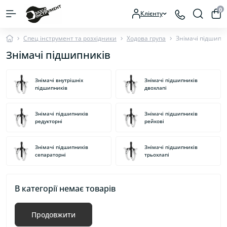
0
Клієнту
Спец інструмент та розхідники
Ходова група
Знімачі підшипн
Знімачі підшипників
Знімачі внутрішніх
Знімачі підшипників
підшипників
двохлапі
Знімачі підшипників
Знімачі підшипників
редукторні
рейкові
Знімачі підшипників
Знімачі підшипників
сепараторні
трьохлапі
В категорії немає товарів
Продовжити