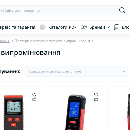
ервіс та гарантія
Каталоги PDF
Бренди
Бло
вання
Тестери електромагнітного випромінювання
о випромінювання
тування: