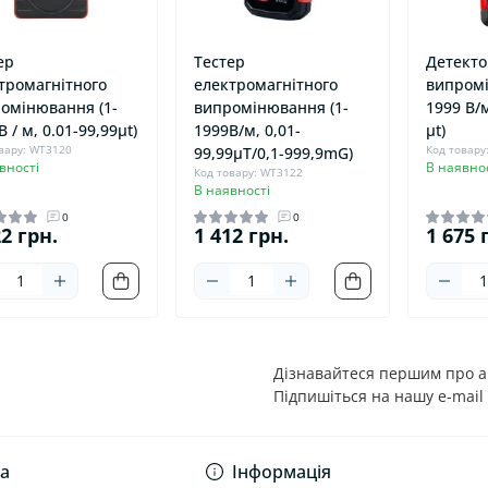
ер
Тестер
Детекто
тромагнітного
електромагнітного
випромі
омінювання (1-
випромінювання (1-
1999 В/м
 / м, 0.01-99,99μt)
1999В/м, 0,01-
μt)
вару: WT3120
Код товару
99,99μT/0,1-999,9mG)
вності
В наявнос
Код товару: WT3122
В наявності
0
0
22 грн.
1 412 грн.
1 675 
Дізнавайтеся першим про ак
Підпишіться на нашу e-mail
Політика конфіденці
а
Інформація