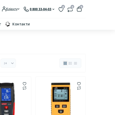
0
0
0
Клієнту
0 800 33-04-03
г
Контакти