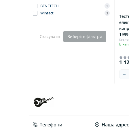
BENETECH
1
Wintact
3
Тест
елек
випр
1999В
Скасувати
Виберіть фільтри
Код то
В ная
1 1
Телефони
Наша адрес