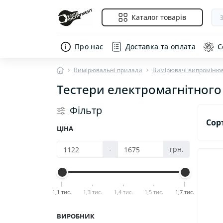
Каталог товарів
Про нас
Доставка та оплата
С
Вимірювальні прилади
Вимірювачі випроміню
Тестери електромагнітног
Фільтр
Сор
ЦІНА
-
грн.
1,1 тис.
1,3 тис.
1,4 тис.
1,5 тис.
1,7 тис.
ВИРОБНИК