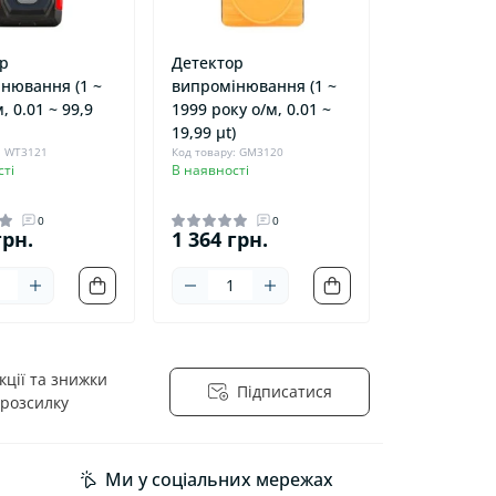
р
Детектор
нювання (1 ~
випромінювання (1 ~
, 0.01 ~ 99,9
1999 року о/м, 0.01 ~
19,99 μt)
: WT3121
Код товару: GM3120
ті
В наявності
0
0
грн.
1 364 грн.
ції та знижки
Підписатися
 розсилку
йності
Ми у соціальних мережах