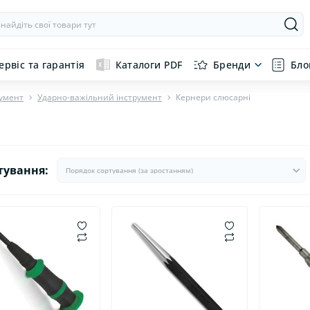
ервіс та гарантія
Каталоги PDF
Бренди
Бло
умент
Ударно-важільний інструмент
Кернери слюсарні
тування: