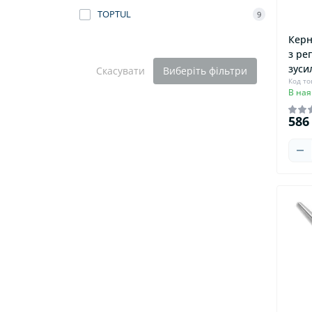
TOPTUL
9
Керн
з ре
зуси
Скасувати
Виберіть фільтри
Код то
В ная
586