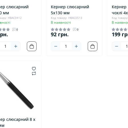
ер слюсарний
Кернер слюсарний
Кернер 
0 мм
5х130 мм
чохлі 4
вару: HBAC0412
Код товару: HBAC0513
Код товару
вності
В наявності
В наявнос
0
0
грн.
92 грн.
199 гр
ер слюсарний 8 х
мм