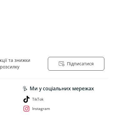
ції та знижки
Підписатися
 розсилку
йності
Ми у соціальних мережах
TikTok
Instagram