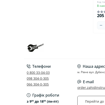
Код то
В ная
205
Телефони
Наша адрес
м. Рівне вул. Дубен
0 800 33-04-03
098 304-0-305
E-mail
066 304-0-305
order.zahidinst
Графік роботи
з 9
до 18
(пн-пт)
Перейти до 
00
00