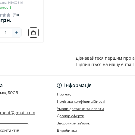
вару: HBAC0816
вності
0
 грн.
Дізнавайтеся першим про ак
Підпишіться на нашу e-mail
Політика конфіденці
а
Інформація
ська, БОС 5
Про нас
Політика конфіденційності
Умови доставки та оплати
rument@gmail.com
Договір оферти
Зворотний зв’язок
контактів
Виробники