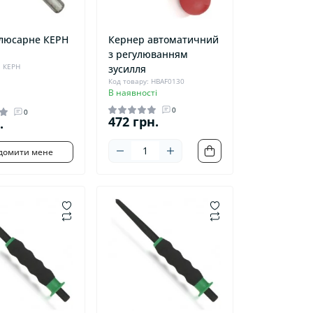
люсарне КЕРН
Кернер автоматичний
з регулюванням
: КЕРН
зусилля
Код товару: HBAF0130
В наявності
0
0
472 грн.
.
домити мене