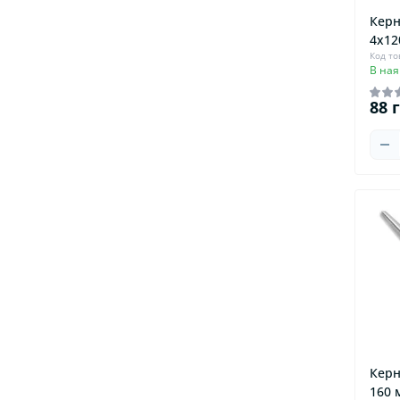
Керн
4х12
Код то
В ная
88 
Керн
160 