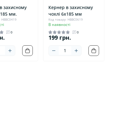
в захисному
Кернер в захисному
х185 мм.
чохлі 6х185 мм
: HBBC0419
Код товару: HBBC0619
ті
В наявності
0
0
н.
199 грн.