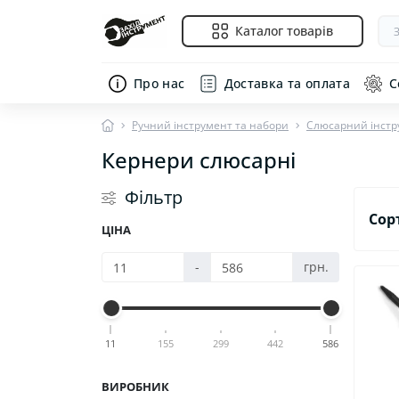
Каталог товарів
Про нас
Доставка та оплата
С
Ручний інструмент та набори
Слюсарний інстр
Кернери слюсарні
Фільтр
Сор
ЦІНА
-
грн.
11
155
299
442
586
ВИРОБНИК